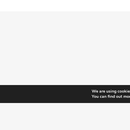
MEDELLA A.E.B.E
ΈΔΡΑ
Η εταιρεία μας διαθέτει πιστοποίηση ISO
Τηλεμάχ
9001 : 2015, ISO 13485 : 2016, ISO 14001 :
Γέρακας
2015, ISO 37001 : 2016,
ISO
22716:2007
Τηλ: 21
από την TUV AUSTRIA, πιστοποιητικό για
Φαξ: 21
την διακίνηση προϊόντων σύμφωνα με την
e-mail:
i
απόφαση ΔΥ8δ / 1348
Co
We are using cookies
You can find out mo