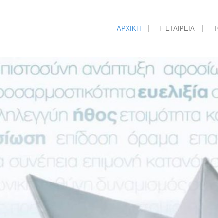
ΑΡΧΙΚΗ
Η ΕΤΑΙΡΕΙΑ
Τ
ή Διατροφή
Διαχείριση Τραύματος
 Ελεύθερα Γλουτένης
Σφράγιση καθετήρων
ρώματα Διατροφής
Συσκευές σίτισης
α Δυσφαγίας