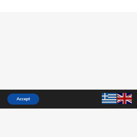
ΘΕΣΣΑΛΟΝΙΚΗ
Κωνσταντινουπόλεως 11
ΤΚ 54639
Τηλ: 2310 383838
Φαξ: 2310 383838
com
Accept