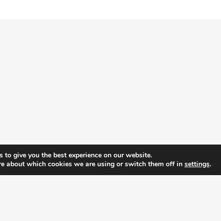
ΠΑΡΑΓΩΓΗ & ΔΙΑΝΟΜΗ
ου & Περικλέους 127,
Αναπαύσεως 11
 Αττικής
Κορωπί Αττικής
0 6821124
Τηλ: 210 6022492
0 6821188
Φαξ: 210 6022493
nfo@medella.gr
pyright © 2017 Medella. All rights reserved. Made by
www.elegento.
 to give you the best experience on our website.
re about which cookies we are using or switch them off in
settings
.