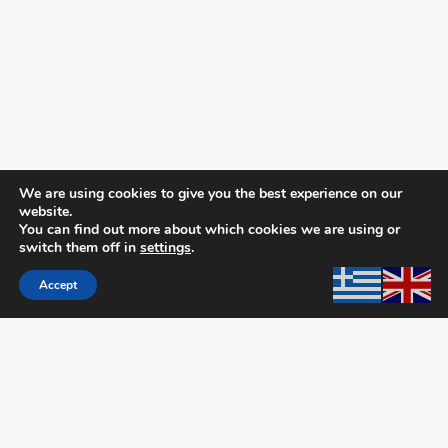
We are using cookies to give you the best experience on our
website.
You can find out more about which cookies we are using or
switch them off in
settings
.
Accept
MEDELLA A.E.B.E
Η εταιρεία μας διαθέτει πιστοποίηση ISO 9001 : 2015, ISO