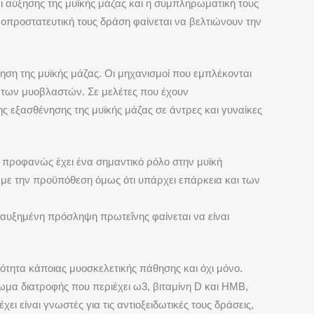
ι αύξησης της μυϊκής μάζας και η συμπληρωματική τους
ροπροστατευτική τους δράση φαίνεται να βελτιώνουν την
ρηση της μυϊκής μάζας. Οι μηχανισμοί που εμπλέκονται
ση των μυοβλαστών. Σε μελέτες που έχουν
ς εξασθένησης της μυϊκής μάζας σε άντρες και γυναίκες
ς, προφανώς έχει ένα σημαντικό ρόλο στην μυϊκή
 με την προϋπόθεση όμως ότι υπάρχει επάρκεια και των
ν αυξημένη πρόσληψη πρωτεΐνης φαίνεται να είναι
νότητα κάποιας μυοσκελετικής πάθησης και όχι μόνο.
ωμα διατροφής που περιέχει ω3, βιταμίνη
D
και
HMB
,
χει είναι γνωστές για τις αντιοξειδωτικές τους δράσεις,