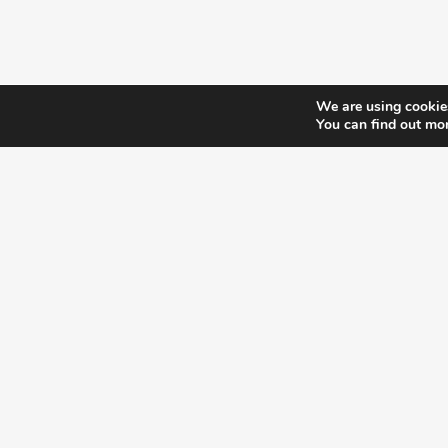
απόφαση ΔΥ8δ / 1348
Co
We are using cookies
You can find out mo