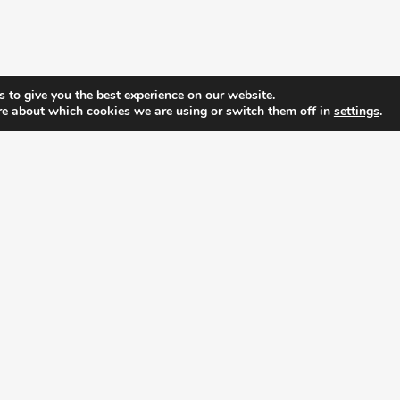
pyright © 2017 Medella. All rights reserved. Made by
www.elegento.
 to give you the best experience on our website.
re about which cookies we are using or switch them off in
settings
.