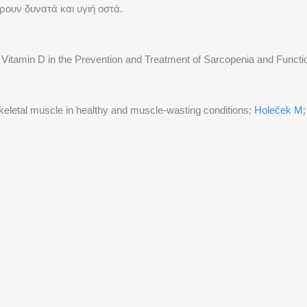
ουν δυνατά και υγιή οστά.
Vitamin D in the Prevention and Treatment of Sarcopenia and Functi
eletal muscle in healthy and muscle-wasting conditions;
Holeček M
ΠΑΡΑΓΩΓΗ & ΔΙΑΝΟΜΗ
ου & Περικλέους 127,
Αναπαύσεως 11
 Αττικής
Κορωπί Αττικής
0 6821124
Τηλ: 210 6022492
0 6821188
Φαξ: 210 6022493
nfo@medella.gr