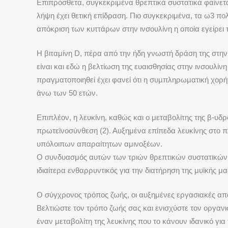
Επιπρόσθετα, συγκεκριμένα θρεπτικά συστατικά φαίνετα
λήψη έχει θετική επίδραση. Πιο συγκεκριμένα, τα ω3 π
απόκριση των κυττάρων στην ινσουλίνη η οποία εγείρει
Η βιταμίνη
D
, πέρα από την ήδη γνωστή δράση της στην 
είναι και εδώ η βελτίωση της ευαισθησίας στην ινσουλί
πραγματοποιηθεί έχει φανεί ότι η συμπληρωματική χορ
άνω των 50 ετών.
Επιπλέον, η λευκίνη, καθώς και ο μεταβολίτης της β-υδ
πρωτεϊνοσύνθεση (2). Αυξημένα επίπεδα λευκίνης στο π
υπόλοιπων απαραίτητων αμινοξέων.
Ο συνδυασμός αυτών των τριών θρεπτικών συστατικών,
ιδιαίτερα ενθαρρυντικός για την διατήρηση της μυϊκής μ
Ο σύγχρονος τρόπος ζωής, οι αυξημένες εργασιακές απα
Βελτιώστε τον τρόπο ζωής σας και ενισχύστε τον οργανισ
έναν μεταβολίτη της λευκίνης που το κάνουν ιδανικό γι