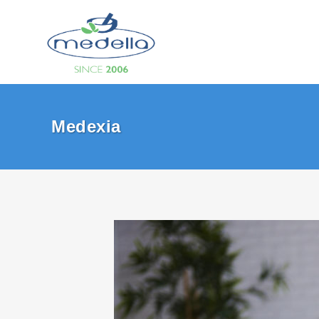
Search
Medexia
Εντερικ
Τρόφιμα
Συμπλη
Τρόφιμ