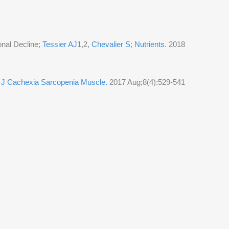
onal Decline;
Tessier AJ
1,2,
Chevalier S
;
Nutrients.
2018
;
J Cachexia Sarcopenia Muscle.
2017 Aug;8(4):529-541
ΘΕΣΣΑΛΟΝΙΚΗ
Κωνσταντινουπόλεως 11
ΤΚ 54639
Τηλ: 2310 383838
Φαξ: 2310 383838