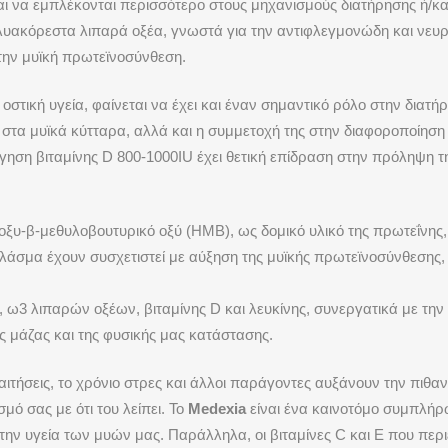
ι να εμπλέκονται περισσότερο στους μηχανισμούς διατήρησης ή/κα
ολυακόρεστα λιπαρά οξέα, γνωστά για την αντιφλεγμονώδη και νευ
 την μυϊκή πρωτεϊνοσύνθεση.
οστική υγεία, φαίνεται να έχει και έναν σημαντικό ρόλο στην διατή
νη στα μυϊκά κύτταρα, αλλά και η συμμετοχή της στην διαφοροποίη
ήγηση βιταμίνης
D
800-1000
IU
έχει θετική επίδραση στην πρόληψη τη
ροξυ-β-μεθυλοβουτυρικό οξύ (
HMB
), ως δομικό υλικό της πρωτεΐνη
λάσμα έχουν συσχετιστεί με αύξηση της μυϊκής πρωτεϊνοσύνθεσης,
 ω3 λιπαρών οξέων, βιταμίνης
D
και λευκίνης, συνεργατικά με τη
ας μάζας και της φυσικής μας κατάστασης.
ιτήσεις, το χρόνιο στρες και άλλοι παράγοντες αυξάνουν την πιθα
μό σας με ότι του λείπει. Το
Medexia
είναι ένα καινοτόμο συμπλήρ
α την υγεία των μυών μας. Παράλληλα, οι βιταμίνες
C
και
E
που περιέ