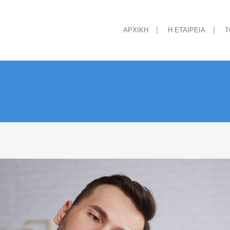
ΑΡΧΙΚΗ
Η ΕΤΑΙΡΕΙΑ
Τ
ή Διατροφή
Διαχείριση Τραύματος
 Ελεύθερα Γλουτένης
Σφράγιση καθετήρων
ρώματα Διατροφής
Συσκευές σίτισης
α Δυσφαγίας