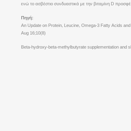
ενώ το ασβέστιο συνδυαστικά με την βιταμίνη
D
προσφέρ
Πηγή
:
An Update on Protein, Leucine, Omega-3 Fatty Acids and 
Aug 16;10(8)
Beta-hydroxy-beta-methylbutyrate supplementation and sk
MEDELLA A.E.B.E
ΈΔΡΑ
Η εταιρεία μας διαθέτει πιστοποίηση ISO
Τηλεμάχ
9001 : 2015, ISO 13485 : 2016, ISO 14001 :
Γέρακας
2015, ISO 37001 : 2016,
ISO
22716:2007
Τηλ: 21
από την TUV AUSTRIA, πιστοποιητικό για
Φαξ: 21
την διακίνηση προϊόντων σύμφωνα με την
e-mail:
i